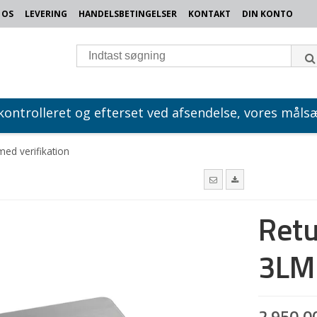
 OS
LEVERING
HANDELSBETINGELSER
KONTAKT
DIN KONTO
 kontrolleret og efterset ved afsendelse, vores målsæ
ed verifikation
Retu
3LM 
2.950,0