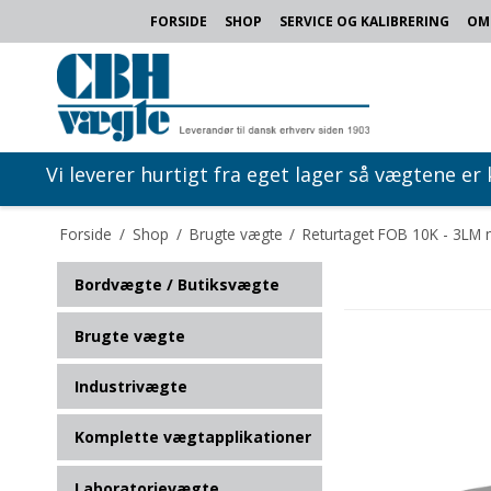
FORSIDE
SHOP
SERVICE OG KALIBRERING
OM
Vi leverer hurtigt fra eget lager så vægtene er
Forside
/
Shop
/
Brugte vægte
/
Returtaget FOB 10K - 3LM m
Bordvægte / Butiksvægte
Brugte vægte
Industrivægte
Komplette vægtapplikationer
Laboratorievægte