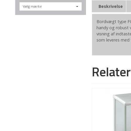
Beskrivelse
Bordvægt type FOB
handy og robust 
visning af indtast
som leveres med
Relate