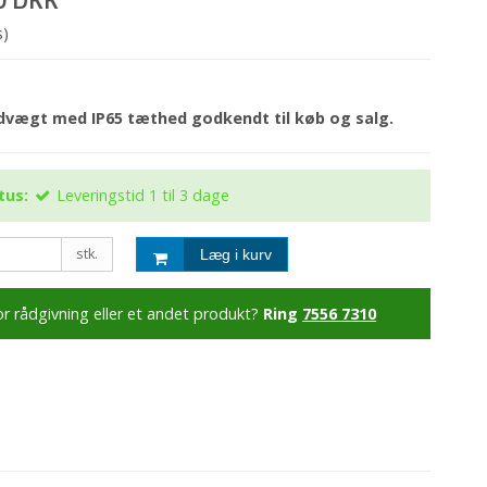
s)
rdvægt med IP65 tæthed godkendt til køb og salg.
tus:
Leveringstid 1 til 3 dage
stk.
Læg i kurv
or rådgivning eller et andet produkt?
Ring
7556 7310