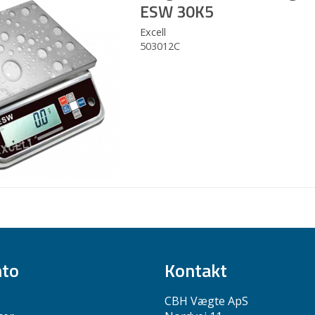
ESW 30K5
Excell
503012C
nto
Kontakt
CBH Vægte ApS