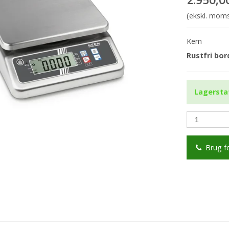
(ekskl. mom
Kern
Rustfri bo
Lagersta
Brug f