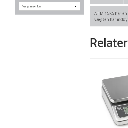
ATM 15K5 har en k
vægten har indby
Relate