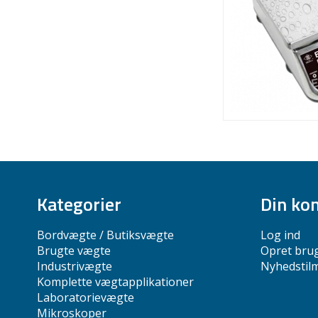
Kategorier
Din ko
Bordvægte / Butiksvægte
Log ind
Brugte vægte
Opret bru
Industrivægte
Nyhedstil
Komplette vægtapplikationer
Laboratorievægte
Mikroskoper