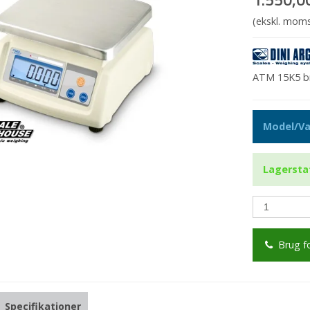
(ekskl. mom
ATM 15K5 bru
Model/Va
Lagersta
Brug f
Specifikationer