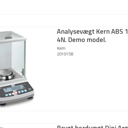
Analysevægt Kern ABS 
4N. Demo model.
Kern
201015B
Brugt bordvægt Dini Ar