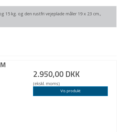
og 15 kg. og den rustfri vejeplade måler 19 x 23 cm.,
LM
2.950,00 DKK
(ekskl. moms)
Vis produkt