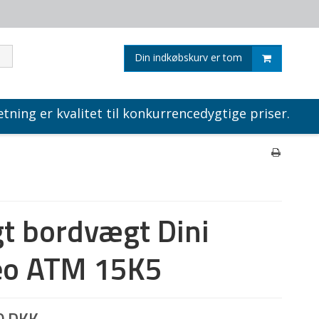
Din indkøbskurv er tom
tning er kvalitet til konkurrencedygtige priser.
t bordvægt Dini
eo ATM 15K5
0 DKK