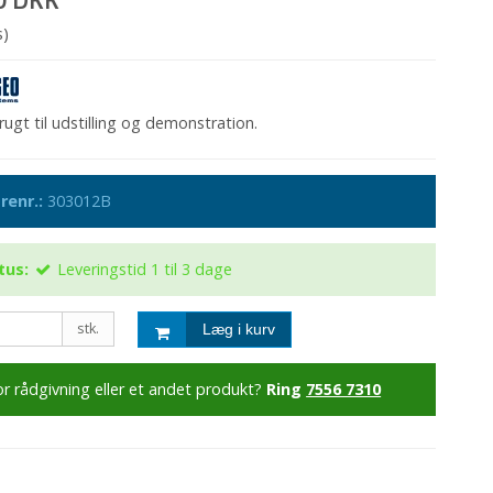
s)
gt til udstilling og demonstration.
renr.:
303012B
tus:
Leveringstid 1 til 3 dage
stk.
Læg i kurv
or rådgivning eller et andet produkt?
Ring
7556 7310