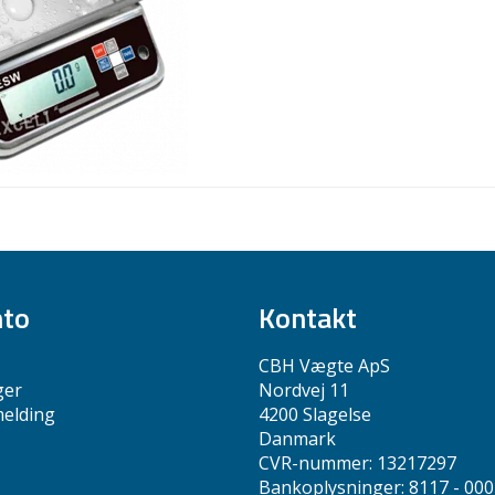
nto
Kontakt
CBH Vægte ApS
ger
Nordvej 11
melding
4200 Slagelse
Danmark
CVR-nummer: 13217297
Bankoplysninger: 8117 - 00