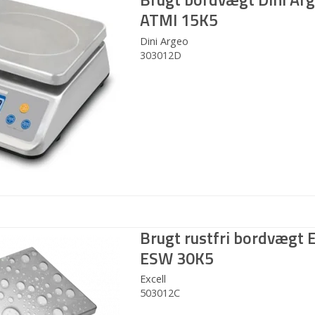
ATMI 15K5
Dini Argeo
303012D
Brugt rustfri bordvægt E
ESW 30K5
Excell
503012C