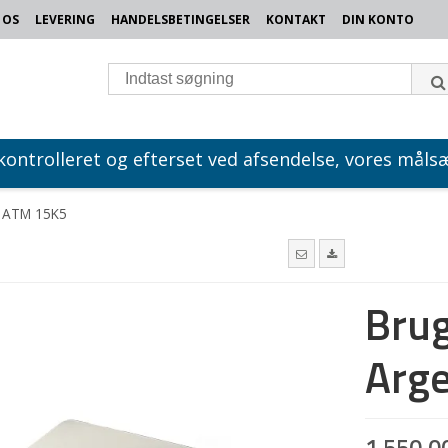
 OS
LEVERING
HANDELSBETINGELSER
KONTAKT
DIN KONTO
 kontrolleret og efterset ved afsendelse, vores målsæ
o ATM 15K5
Brug
Arg
1.550,0