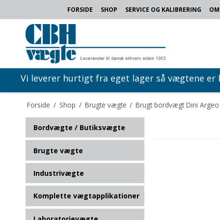
FORSIDE
SHOP
SERVICE OG KALIBRERING
OM
Vi leverer hurtigt fra eget lager så vægtene er
Forside
/
Shop
/
Brugte vægte
/
Brugt bordvægt Dini Arge
Bordvægte / Butiksvægte
Brugte vægte
Industrivægte
Komplette vægtapplikationer
Laboratorievægte