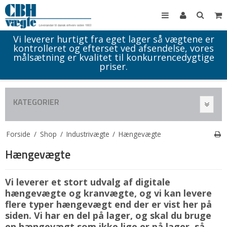
Vi leverer hurtigt fra eget lager så vægtene er
kontrolleret og efterset ved afsendelse, vores
målsætning er kvalitet til konkurrencedygtige
priser.
KATEGORIER
Forside
/
Shop
/
Industrivægte
/
Hængevægte
Hængevægte
Vi leverer et stort udvalg af digitale
hængevægte og kranvægte, og vi kan levere
flere typer hængevægt end der er vist her på
siden. Vi har en del på lager, og skal du bruge
en hængevægt som ikke lige er på lager, så