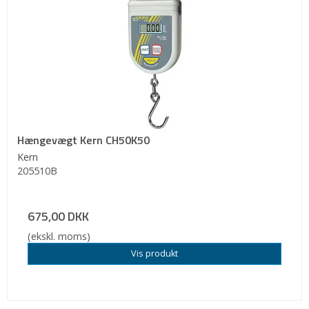
Hængevægt Kern CH50K50
Kern
205510B
675,00 DKK
(ekskl. moms)
Vis produkt