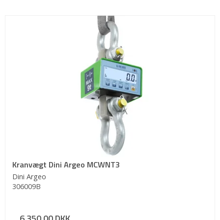
Kranvægt Dini Argeo MCWNT3
Dini Argeo
306009B
6.350,00 DKK