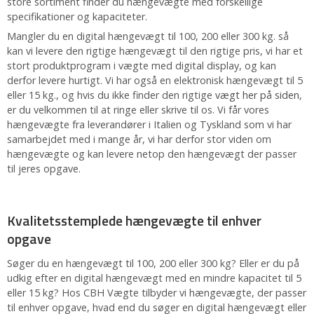
store sortiment finder du hængevægte med forskellige
specifikationer og kapaciteter.
Mangler du en digital hængevægt til 100, 200 eller 300 kg. så
kan vi levere den rigtige hængevægt til den rigtige pris, vi har et
stort produktprogram i vægte med digital display, og kan
derfor levere hurtigt. Vi har også en elektronisk hængevægt til 5
eller 15 kg., og hvis du ikke finder den rigtige
vægt her på siden
,
er du velkommen til at ringe eller skrive til os. Vi får vores
hængevægte fra leverandører i Italien og Tyskland som vi har
samarbejdet med i mange år, vi har derfor stor viden om
hængevægte og kan levere netop den hængevægt der passer
til jeres opgave.
Kvalitetsstemplede hængevægte til enhver
opgave
Søger du en hængevægt til 100, 200 eller 300 kg? Eller er du på
udkig efter en digital hængevægt med en mindre kapacitet til 5
eller 15 kg? Hos CBH Vægte tilbyder vi hængevægte, der passer
til enhver opgave, hvad end du søger en digital hængevægt eller