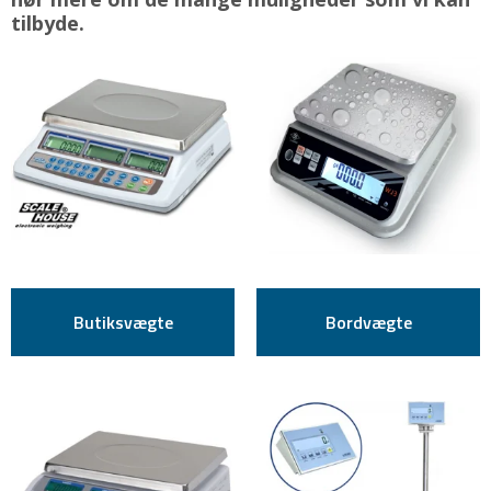
tilbyde.
Butiksvægte
Bordvægte