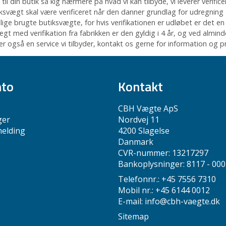
il din butik så kig nærmere på hvad vi kan tilbyde, vi leverer veri
iksvægt skal være verificeret når den danner grundlag for udregning a
illige brugte butiksvægte, for hvis verifikationen er udløbet er det e
gt med verifikation fra fabrikken er den gyldig i 4 år, og ved almin
r også en service vi tilbyder, kontakt os gerne for information og pr
nto
Kontakt
CBH Vægte ApS
ger
Nordvej 11
melding
4200 Slagelse
Danmark
CVR-nummer: 13217297
Bankoplysninger: 8117 - 00
Telefonnr.: +45 7556 7310
Mobil nr.: +45 6144 0012
E-mail
:
info@cbh-vaegte.dk
Sitemap