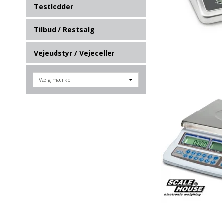
Testlodder
Tilbud / Restsalg
Vejeudstyr / Vejeceller