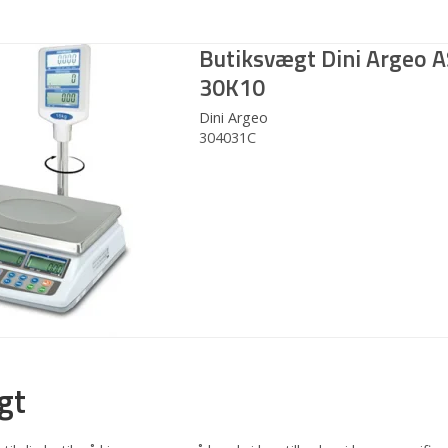
Butiksvægt Dini Argeo 
30K10
Dini Argeo
304031C
gt