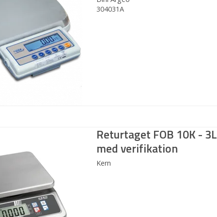
304031A
Returtaget FOB 10K - 3
med verifikation
Kern