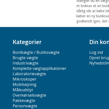
Mangler du en vægt t
et lovkrav at en but
dårlig ide at købe b
køber en ny butiksvæ
godkendt igen, det e
Kategorier
Din ko
Bordvægte / Butiksvægte
Log ind
Brugte vægte
Opret bru
Industrivægte
Nyhedstil
Komplette vægtapplikationer
Laboratorievægte
Mikroskoper
Mobilvejning
Måleudstyr
Overkørselsvægte
Pakkevægte
Personvægte