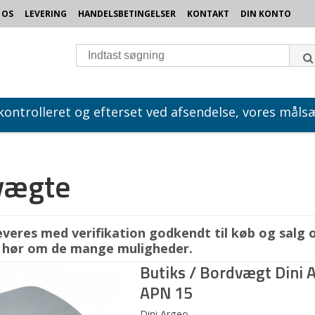
 OS
LEVERING
HANDELSBETINGELSER
KONTAKT
DIN KONTO
 kontrolleret og efterset ved afsendelse, vores målsæ
vægte
veres med verifikation godkendt til køb og salg 
g hør om de mange muligheder.
Butiks / Bordvægt Dini 
APN 15
Dini Argeo