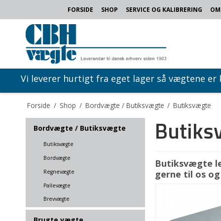
FORSIDE
SHOP
SERVICE OG KALIBRERING
OM
Vi leverer hurtigt fra eget lager så vægtene er
Forside
/
Shop
/
Bordvægte / Butiksvægte
/
Butiksvægte
Butiks
Bordvægte / Butiksvægte
Butiksvægte
Bordvægte
Butiksvægte le
Regnevægte
gerne til os o
Pallevægte
Brevvægte
Brugte vægte