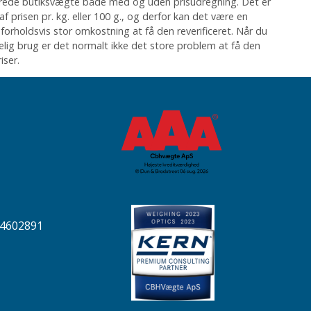
ficerede butiksvægte både med og uden prisudregning. Det er
f prisen pr. kg. eller 100 g., og derfor kan det være en
n forholdsvis stor omkostning at få den reverificeret. Når du
delig brug er det normalt ikke det store problem at få den
iser.
04602891