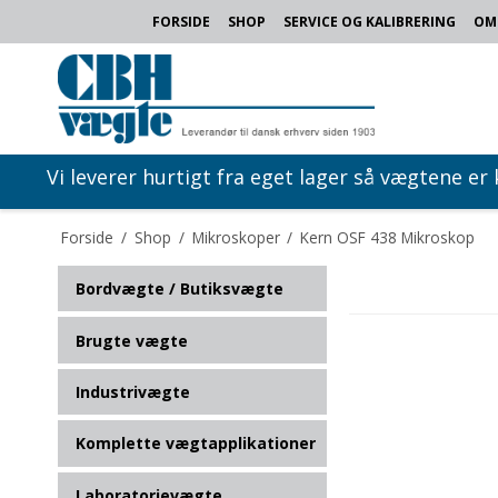
FORSIDE
SHOP
SERVICE OG KALIBRERING
OM
Vi leverer hurtigt fra eget lager så vægtene er
Forside
/
Shop
/
Mikroskoper
/
Kern OSF 438 Mikroskop
Bordvægte / Butiksvægte
Brugte vægte
Industrivægte
Komplette vægtapplikationer
Laboratorievægte