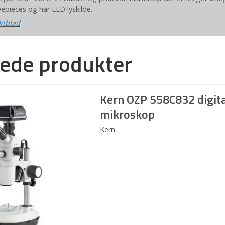
yepieces og har LED lyskilde.
ktblad
rede produkter
Kern OZP 558C832 digita
mikroskop
Kern