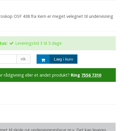
roskop OSF 438 fra Kern er meget velegnet til undervisning
tus:
Leveringstid 3 til 5 dage
stk.
Læg i kurv
or rådgivning eller et andet produkt?
Ring
7556 7310
net til skole og undervisningsbrug m.v. Det kan leveres