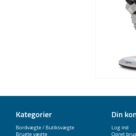
Kategorier
Din ko
Bordvægte / Butiksvægte
Log ind
Brugte vægte
Opret bru