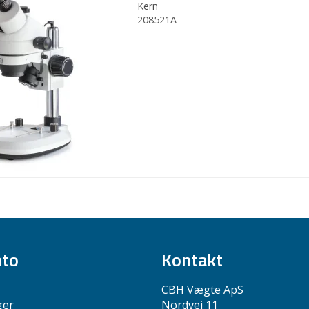
Kern
208521A
nto
Kontakt
CBH Vægte ApS
ger
Nordvej 11