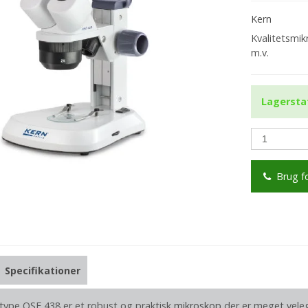
Kern
Kvalitetsmik
m.v.
Lagersta
Brug f
Specifikationer
type OSF 438 er et robust og praktisk
mikroskop
der er meget veleg