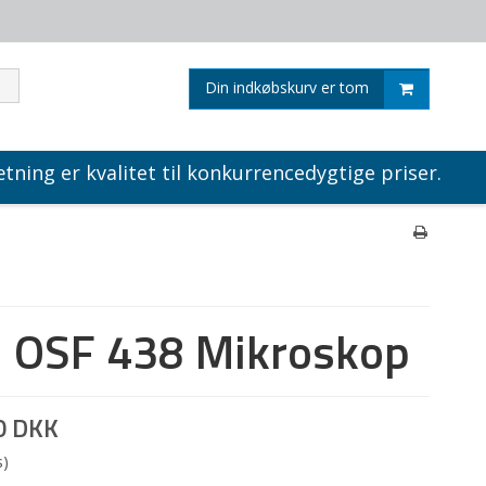
Din indkøbskurv er tom
tning er kvalitet til konkurrencedygtige priser.
n OSF 438 Mikroskop
0 DKK
s)