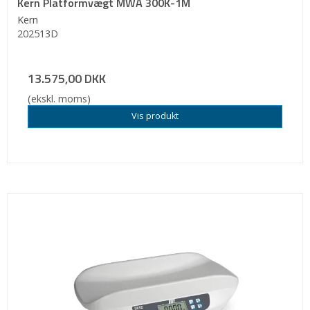
Kern Platformvægt MWA 300K-1M
Kern
202513D
13.575,00 DKK
(ekskl. moms)
Vis produkt