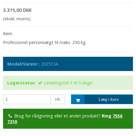
3.375,00 DKK
(ekskl. moms)
Kern
Professionel
personvægt
til maks. 250 kg.
Model/Varenr.:
202513A
Lagerstatus:
Leveringstid 3 til 5 dage
stk.
Læg i kurv
Brug for rådgivning eller et andet produkt?
Ring
7556
7310