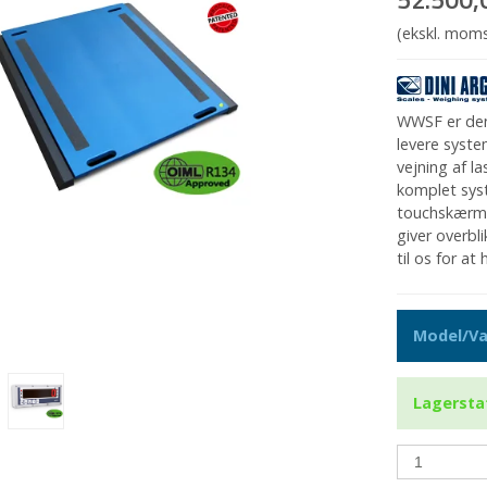
(ekskl. mom
WWSF er den 
levere syste
vejning af l
komplet sys
touchskærm 
giver overbli
til os for a
Model/Va
Lagersta