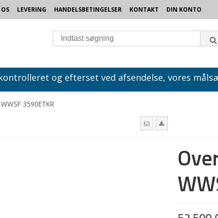
 OS
LEVERING
HANDELSBETINGELSER
KONTAKT
DIN KONTO
 kontrolleret og efterset ved afsendelse, vores målsæ
e WWSF 3590ETKR
Over
WWS
52.500,