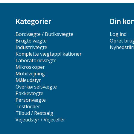
Kategorier
Din ko
Bordvægte / Butiksvægte
Log ind
Brugte vægte
Opret bru
Industrivægte
Nyhedstil
Komplette vægtapplikationer
Laboratorievægte
Mikroskoper
Mobilvejning
Måleudstyr
Overkørselsvægte
Pakkevægte
Personvægte
Testlodder
Tilbud / Restsalg
Vejeudstyr / Vejeceller