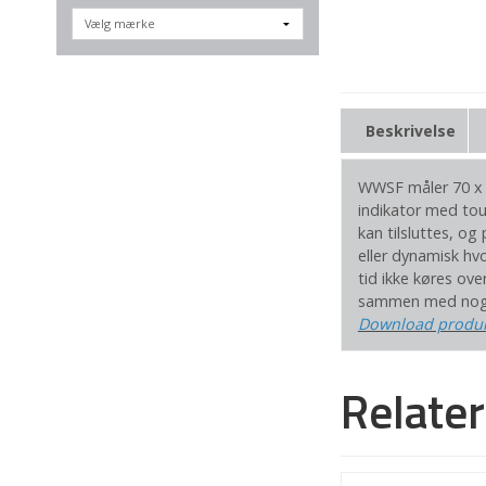
Beskrivelse
WWSF måler 70 x 9
indikator med tou
kan tilsluttes, og
eller dynamisk hv
tid ikke køres ov
sammen med nogle
Download produ
Relate