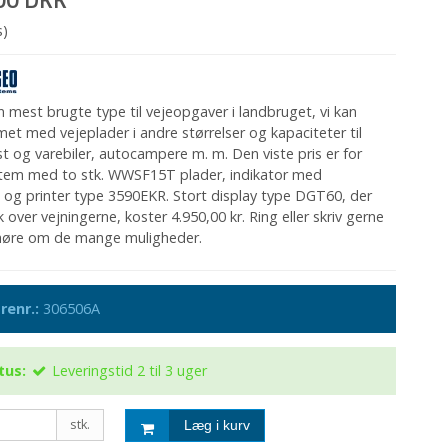
s)
mest brugte type til vejeopgaver i landbruget, vi kan
met med vejeplader i andre størrelser og kapaciteter til
ast og varebiler, autocampere m. m. Den viste pris er for
tem med to stk. WWSF15T plader, indikator med
og printer type 3590EKR. Stort display type DGT60, der
k over vejningerne, koster 4.950,00 kr. Ring eller skriv gerne
t høre om de mange muligheder.
renr.:
306506A
tus:
Leveringstid 2 til 3 uger
stk.
Læg i kurv