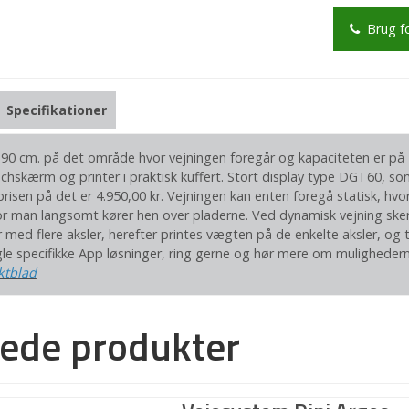
Brug f
Specifikationer
0 cm. på det område hvor vejningen foregår og kapaciteten er på 1
chskærm og printer i praktisk kuffert. Stort display type DGT60, som
 prisen på det er 4.950,00 kr. Vejningen kan enten foregå statisk, hv
or man langsomt kører hen over pladerne. Ved dynamisk vejning sker
er med flere aksler, herefter printes vægten på de enkelte aksler, o
 specifikke App løsninger, ring gerne og hør mere om mulighedern
ktblad
rede produkter