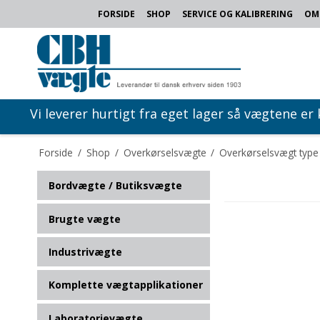
FORSIDE
SHOP
SERVICE OG KALIBRERING
OM
Vi leverer hurtigt fra eget lager så vægtene er
Forside
/
Shop
/
Overkørselsvægte
/
Overkørselsvægt typ
Bordvægte / Butiksvægte
Brugte vægte
Industrivægte
Komplette vægtapplikationer
Laboratorievægte