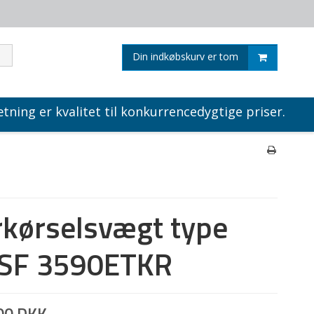
Din indkøbskurv er tom
tning er kvalitet til konkurrencedygtige priser.
kørselsvægt type
F 3590ETKR
00 DKK