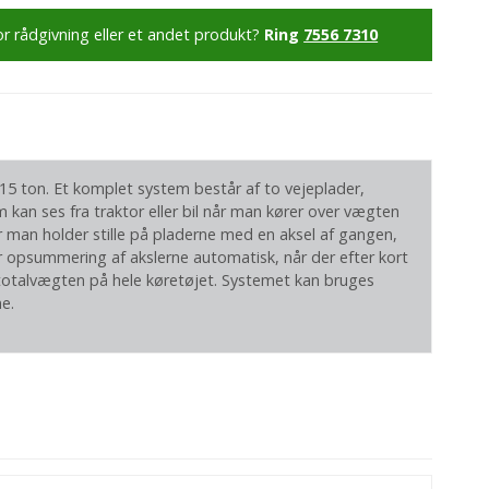
or rådgivning eller et andet produkt?
Ring
7556 7310
5 ton. Et komplet system består af to vejeplader,
 kan ses fra traktor eller bil når man kører over vægten
or man holder stille på pladerne med en aksel af gangen,
 opsummering af akslerne automatisk, når der efter kort
g totalvægten på hele køretøjet. Systemet kan bruges
e.