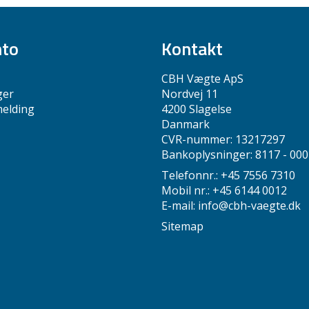
nto
Kontakt
CBH Vægte ApS
ger
Nordvej 11
melding
4200 Slagelse
Danmark
CVR-nummer: 13217297
Bankoplysninger: 8117 - 00
Telefonnr.: +45 7556 7310
Mobil nr.: +45 6144 0012
E-mail
:
info@cbh-vaegte.dk
Sitemap