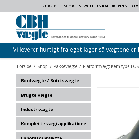
FORSIDE
SHOP
SERVICE OG KALIBRERING
OM
Vi leverer hurtigt fra eget lager så vægtene er
Forside
/
Shop
/
Pakkevægte
/
Platformvægt Kern type EOS
Bordvægte / Butiksvægte
Brugte vægte
Industrivægte
Komplette vægtapplikationer
Laboratorievægte