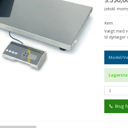
(ekskl. mom
Kern
Vægt
med ve
til dyrlæger
Model/Va
Lagersta
Brug f