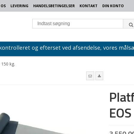
 OS
LEVERING
HANDELSBETINGELSER
KONTAKT
DIN KONTO
 kontrolleret og efterset ved afsendelse, vores målsæ
 150 kg.
Plat
EOS 
3.550,0