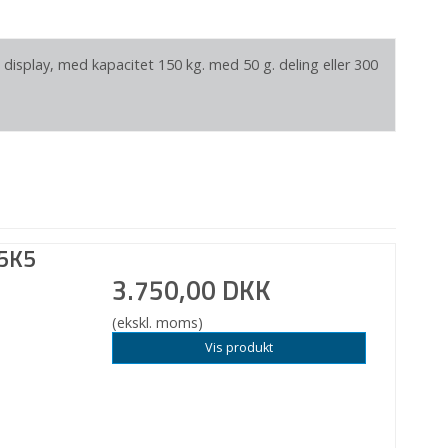
display, med kapacitet 150 kg. med 50 g. deling eller 300
75K5
3.750,00 DKK
(ekskl. moms)
Vis produkt