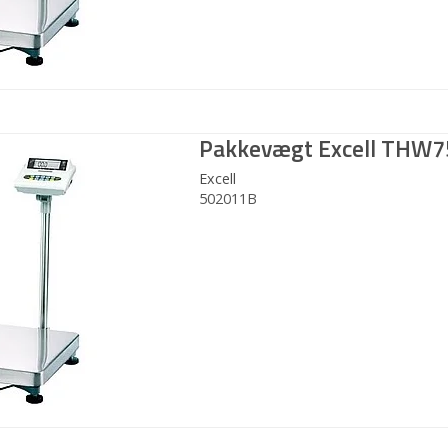
Pakkevægt Excell THW
Excell
502011B