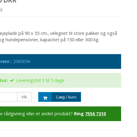
s)
jeplade på 90 x 55 cm., velegnet til store pakker og også
 og hundepensioner, kapacitet på 150 eller 300 kg.
renr.:
206505A
tus:
Leveringstid 3 til 5 dage
stk.
Læg i kurv
or rådgivning eller et andet produkt?
Ring
7556 7310