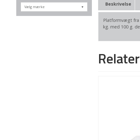
Beskrivelse
Platformvægt fra 
kg. med 100 g. de
Relate