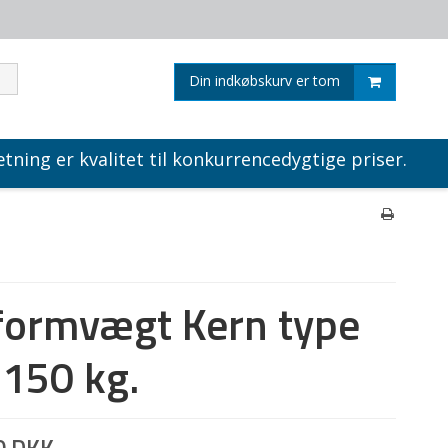
Din indkøbskurv er tom
tning er kvalitet til konkurrencedygtige priser.
formvægt Kern type
150 kg.
0 DKK