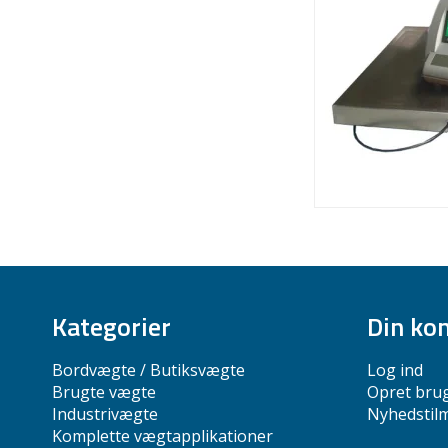
Kategorier
Din ko
Bordvægte / Butiksvægte
Log ind
Brugte vægte
Opret bru
Industrivægte
Nyhedstil
Komplette vægtapplikationer