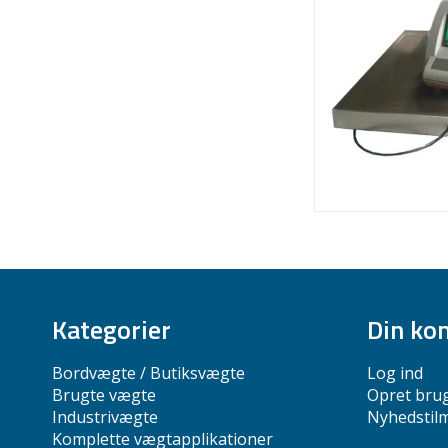
Kategorier
Din ko
Bordvægte / Butiksvægte
Log ind
Brugte vægte
Opret bru
Industrivægte
Nyhedstil
Komplette vægtapplikationer