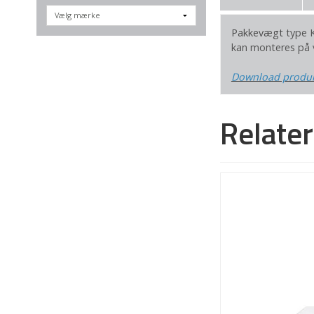
Pakkevægt
type K
kan monteres på v
Download produ
Relate