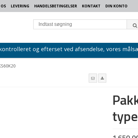
 OS
LEVERING
HANDELSBETINGELSER
KONTAKT
DIN KONTO
 kontrolleret og efterset ved afsendelse, vores målsæ
 KS60K20
Pakk
typ
1.650,0