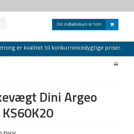
Din indkøbskurv er tom
tning er kvalitet til konkurrencedygtige priser.
evægt Dini Argeo
e KS60K20
0 DKK