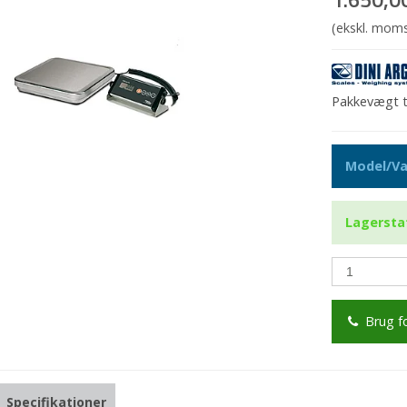
(ekskl. mom
Pakkevægt
t
Model/Va
Lagersta
Brug f
Specifikationer