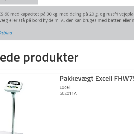
S 60 med kapacitet på 30 kg. med deling på 20 g. og rustfri vejeplad
æg eller stå på bord hylde m. v., den kan bruges med batteri eller 
ktblad
rede produkter
Pakkevægt Excell FHW
Excell
502011A