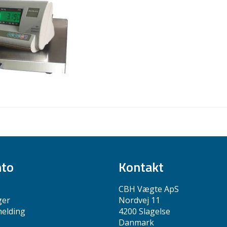
nto
Kontakt
CBH Vægte ApS
ger
Nordvej 11
melding
4200 Slagelse
Danmark