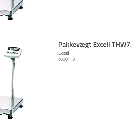
Pakkevægt Excell THW
Excell
502011B