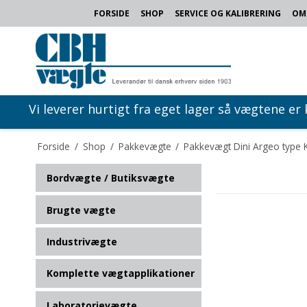
FORSIDE
SHOP
SERVICE OG KALIBRERING
OM
Vi leverer hurtigt fra eget lager så vægtene er
Forside
/
Shop
/
Pakkevægte
/
Pakkevægt Dini Argeo type
Bordvægte / Butiksvægte
Brugte vægte
Industrivægte
Komplette vægtapplikationer
Laboratorievægte