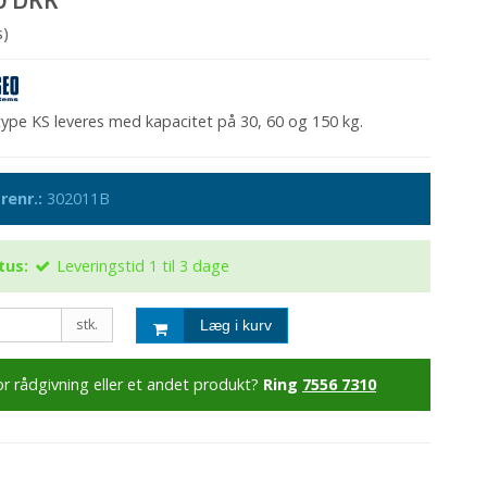
s)
ype KS leveres med kapacitet på 30, 60 og 150 kg.
renr.:
302011B
tus:
Leveringstid 1 til 3 dage
stk.
Læg i kurv
or rådgivning eller et andet produkt?
Ring
7556 7310