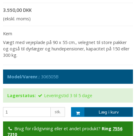
3.550,00 DKK
(ekskl. moms)
Kern
Vægt
med vejeplade på 90 x 55 cm., velegnet til store pakker
og også til dyrlæger og hundepensioner, kapacitet på 150 eller
300 kg.
Model/Varenr.:
306505B
Lagerstatus:
Leveringstid 3 til 5 dage
stk.
Læg i kurv
Brug for rådgivning eller et andet produkt?
Ring
7556
7310